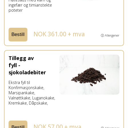
ingefær og timianstekte
poteter
NOK 361.00 + mva
Bestill
ⓘ Allergener
Tillegg av
fyll -
sjokoladebiter
Ekstra fyll til
Konfirmasjonskake,
Marsipankake,
Valnøttkake, Luganokake,
Kremkake, Dåpskake,
NOK 57.00 + mva
Bestill