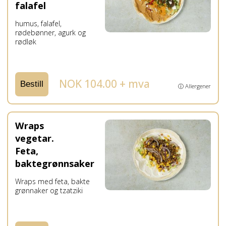
falafel
humus, falafel,
rødebønner, agurk og
rødløk
NOK 104.00 + mva
Bestill
ⓘ Allergener
Wraps
vegetar.
Feta,
baktegrønnsaker
Wraps med feta, bakte
grønnaker og tzatziki