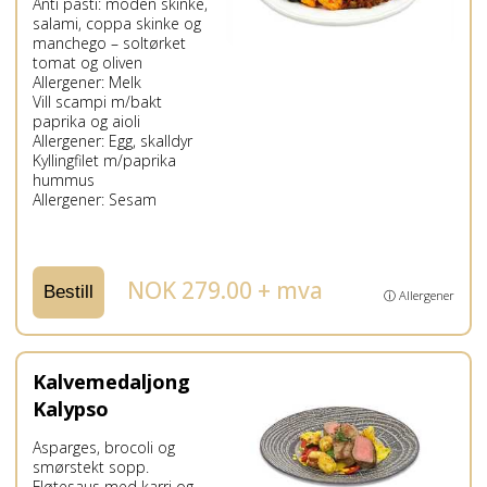
Anti pasti: moden skinke,
salami, coppa skinke og
manchego – soltørket
tomat og oliven
Allergener: Melk
Vill scampi m/bakt
paprika og aioli
Allergener: Egg, skalldyr
Kyllingfilet m/paprika
hummus
Allergener: Sesam
NOK 279.00 + mva
Bestill
ⓘ Allergener
Kalvemedaljong
Kalypso
Asparges, brocoli og
smørstekt sopp.
Fløtesaus med karri og