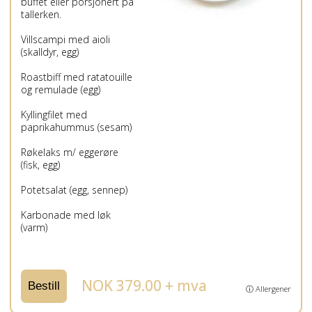
buffet eller porsjonert på
tallerken.
Villscampi med aioli
(skalldyr, egg)
Roastbiff med ratatouille
og remulade (egg)
Kyllingfilet med
paprikahummus (sesam)
Røkelaks m/ eggerøre
(fisk, egg)
Potetsalat (egg, sennep)
Karbonade med løk
(varm)
NOK 379.00 + mva
Bestill
ⓘ Allergener