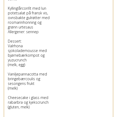
Kyllinglårconfit med lun
potetsalat på fransk vis,
ovnsbakte gulrøtter med
rosmarinhonning og
grønn urtesaus
Allergener: sennep
Dessert:
Valrhona
sjokolademousse med
bjørnebærkompot og
yuzucrunch
(melk, egg)
Vaniljepannacotta med
bringebærcoulis og
sesongens frukt
(melk)
Cheesecake i glass med
rabarbra og kjekscrunch
(gluten, melk)