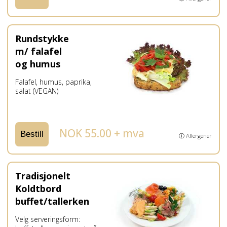
Rundstykke
m/ falafel
og humus
Falafel, humus, paprika,
salat (VEGAN)
NOK 55.00 + mva
Bestill
ⓘ Allergener
Tradisjonelt
Koldtbord
buffet/tallerken
Velg serveringsform: