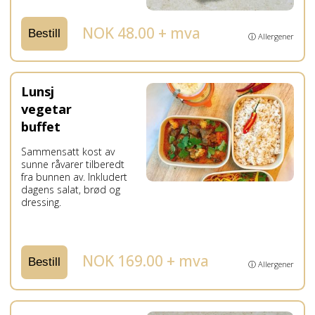
NOK 48.00 + mva
Bestill
ⓘ Allergener
Lunsj
vegetar
buffet
Sammensatt kost av
sunne råvarer tilberedt
fra bunnen av. Inkludert
dagens salat, brød og
dressing.
NOK 169.00 + mva
Bestill
ⓘ Allergener