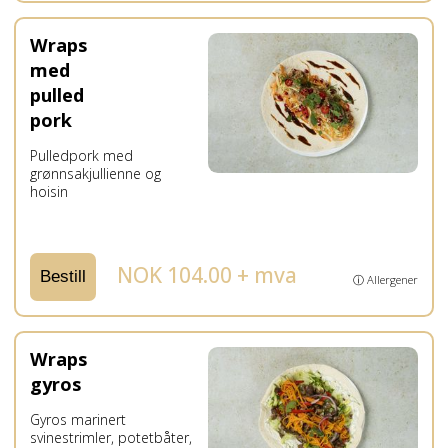
Wraps
med
pulled
pork
Pulledpork med
grønnsakjullienne og
hoisin
NOK 104.00 + mva
Bestill
ⓘ Allergener
Wraps
gyros
Gyros marinert
svinestrimler, potetbåter,