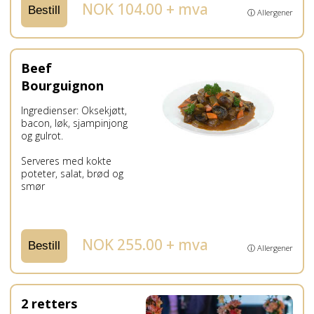
NOK 104.00 + mva
Bestill
ⓘ Allergener
Beef
Bourguignon
Ingredienser: Oksekjøtt,
bacon, løk, sjampinjong
og gulrot.
Serveres med kokte
poteter, salat, brød og
smør
NOK 255.00 + mva
Bestill
ⓘ Allergener
2 retters