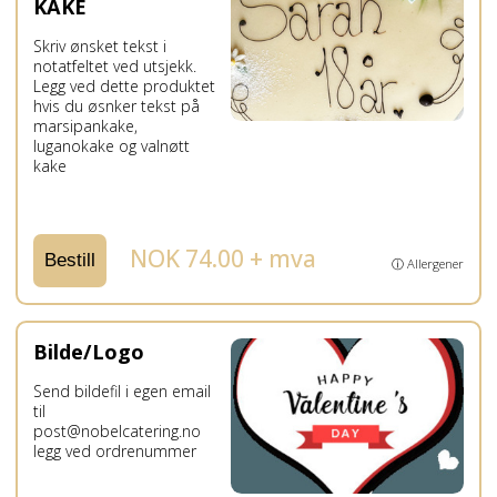
KAKE
Skriv ønsket tekst i
notatfeltet ved utsjekk.
Legg ved dette produktet
hvis du øsnker tekst på
marsipankake,
luganokake og valnøtt
kake
NOK 74.00 + mva
Bestill
ⓘ Allergener
Bilde/Logo
Send bildefil i egen email
til
post@nobelcatering.no
legg ved ordrenummer