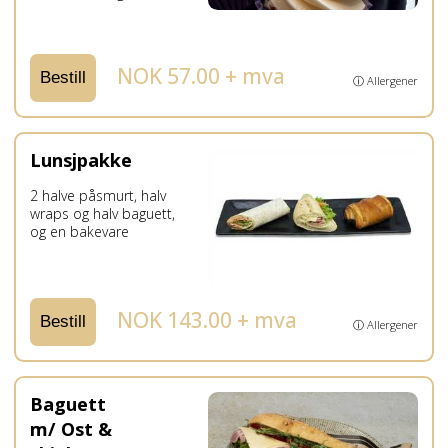
NOK 57.00 + mva
Bestill
ⓘ Allergener
Lunsjpakke
2 halve påsmurt, halv
wraps og halv baguett,
og en bakevare
NOK 143.00 + mva
Bestill
ⓘ Allergener
Baguett
m/ Ost &