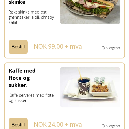
skinke
Røkt skinke med ost,
grønnsaker, aioli, chrispy
salat
NOK 99.00 + mva
Bestill
ⓘ Allergener
Kaffe med
fløte og
sukker.
Kaffe serveres med fløte
og sukker
NOK 24.00 + mva
Bestill
ⓘ Allergener