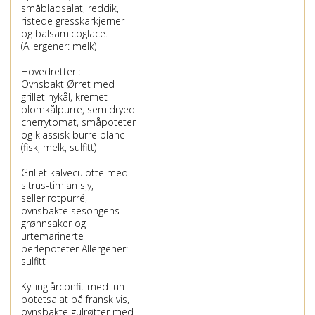
småbladsalat, reddik,
ristede gresskarkjerner
og balsamicoglace.
(Allergener: melk)
Hovedretter :
Ovnsbakt Ørret med
grillet nykål, kremet
blomkålpurre, semidryed
cherrytomat, småpoteter
og klassisk burre blanc
(fisk, melk, sulfitt)
Grillet kalveculotte med
sitrus-timian sjy,
sellerirotpurré,
ovnsbakte sesongens
grønnsaker og
urtemarinerte
perlepoteter Allergener:
sulfitt
Kyllinglårconfit med lun
potetsalat på fransk vis,
ovnsbakte gulrøtter med