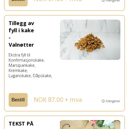
ⓘ Allergener
Tillegg av
fyll i kake
-
Valnøtter
Ekstra fyll til
Konfirmasjonskake,
Marsipankake,
Kremkake,
Luganokake, Dåpskake,
NOK 87.00 + mva
Bestill
ⓘ Allergener
TEKST PÅ