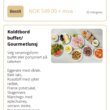
NOK 549.00 + mva
Bestill
ⓘ Allergener
Koldtbord
buffet/
Gourmetlunsj
Velg serveringsform:
buffet eller porsjonert på
tallerken
Eggerøre med vårløk,
Røkt laks,
Roastbiff med syltet
rødløk,
Fransk potetsalat,
Skagenrøre,
Manchego med
eplechutney,
serrano skinke,