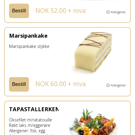
NOK 52.00 + mva
Bestill
ⓘ Allergener
Marsipankake
Marsipankake stykke
NOK 60.00 + mva
Bestill
ⓘ Allergener
TAPASTALLERKEN
Oksefilet m/ratatouille
Røkt laks m/eggerøre
Allergener: fisk, egg