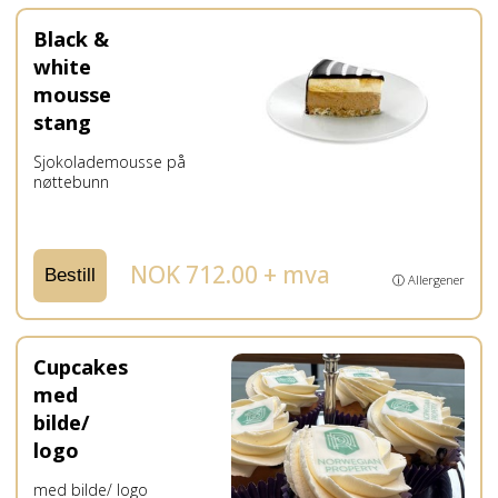
Black &
white
mousse
stang
Sjokolademousse på
nøttebunn
NOK 712.00 + mva
Bestill
ⓘ Allergener
Cupcakes
med
bilde/
logo
med bilde/ logo