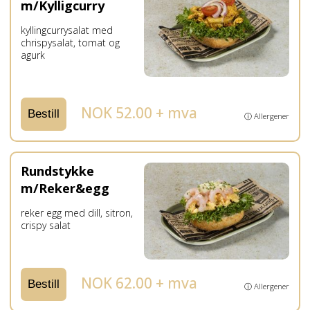
m/Kylligcurry
kyllingcurrysalat med
chrispysalat, tomat og
agurk
NOK 52.00 + mva
Bestill
ⓘ Allergener
Rundstykke
m/Reker&egg
reker egg med dill, sitron,
crispy salat
NOK 62.00 + mva
Bestill
ⓘ Allergener