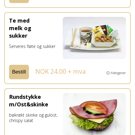
Te med
melk og
sukker
Serveres fløte og sukker
NOK 24.00 + mva
Bestill
ⓘ Allergener
Rundstykke
m/Ost&skinke
bøkrøkt skinke og gulost,
chrispy salat