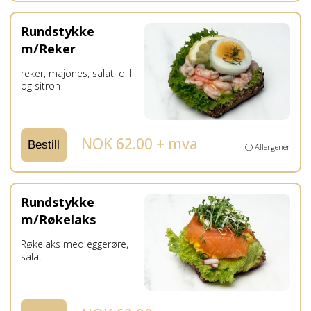
Rundstykke
m/Reker
reker, majones, salat, dill
og sitron
NOK 62.00 + mva
Bestill
ⓘ Allergener
Rundstykke
m/Røkelaks
Røkelaks med eggerøre,
salat