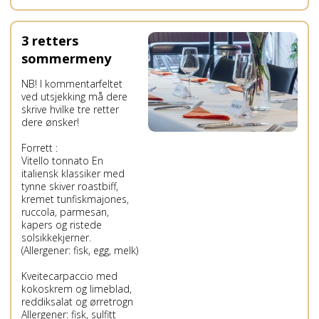
3 retters
sommermeny
NB! I kommentarfeltet
ved utsjekking må dere
skrive hvilke tre retter
dere ønsker!
Forrett :
Vitello tonnato En
italiensk klassiker med
tynne skiver roastbiff,
kremet tunfiskmajones,
ruccola, parmesan,
kapers og ristede
solsikkekjerner.
(Allergener: fisk, egg, melk)
Kveitecarpaccio med
kokoskrem og limeblad,
reddiksalat og ørretrogn
Allergener: fisk, sulfitt