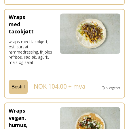
Wraps
med
tacokjøtt
wraps med tacokjøtt,
ost, sursøt
rømmedressing, frijoles
refritos, rødløk, agurk,
mais og salat
NOK 104.00 + mva
Bestill
ⓘ Allergener
Wraps
vegan,
humus,