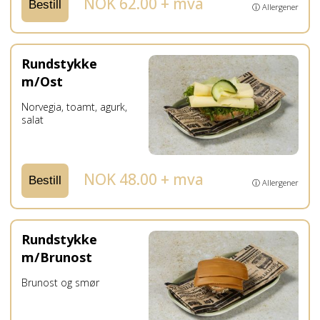
NOK 62.00 + mva
Bestill
ⓘ Allergener
Rundstykke
m/Ost
Norvegia, toamt, agurk,
salat
NOK 48.00 + mva
Bestill
ⓘ Allergener
Rundstykke
m/Brunost
Brunost og smør