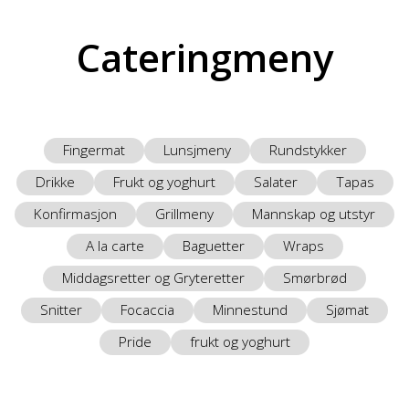
Cateringmeny
Fingermat
Lunsjmeny
Rundstykker
Drikke
Frukt og yoghurt
Salater
Tapas
Konfirmasjon
Grillmeny
Mannskap og utstyr
A la carte
Baguetter
Wraps
Middagsretter og Gryteretter
Smørbrød
Snitter
Focaccia
Minnestund
Sjømat
Pride
frukt og yoghurt