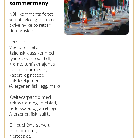
sommermeny
NB! I kommentarfeltet
ved utsjekking må dere
skrive hvilke to retter
dere ønsker!
Forrett :
Vitello tonnato En
italiensk klassiker med
tynne skiver roastbiff,
kremet tunfiskmajones,
ruccola, parmesan,
kapers og ristede
solsikkekjerner.
(Allergener: fisk, egg, melk)
Kveitecarpaccio med
kokoskrem og limeblad,
reddiksalat og ørretrogn
Allergener: fisk, sulfitt
Grillet chèvre servert
med jordbær,
hjertesalat,