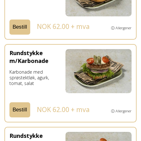
NOK 62.00 + mva
Bestill
ⓘ Allergener
Rundstykke
m/Karbonade
Karbonade med
sprøstektløk, agurk,
tomat, salat
NOK 62.00 + mva
Bestill
ⓘ Allergener
Rundstykke