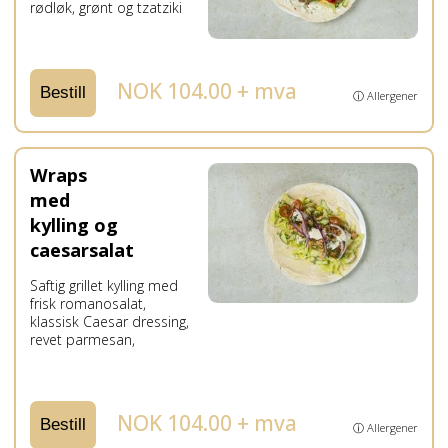
rødløk, grønt og tzatziki
NOK 104.00 + mva
Bestill
ⓘ Allergener
Wraps
med
kylling og
caesarsalat
Saftig grillet kylling med
frisk romanosalat,
klassisk Caesar dressing,
revet parmesan,
NOK 104.00 + mva
Bestill
ⓘ Allergener