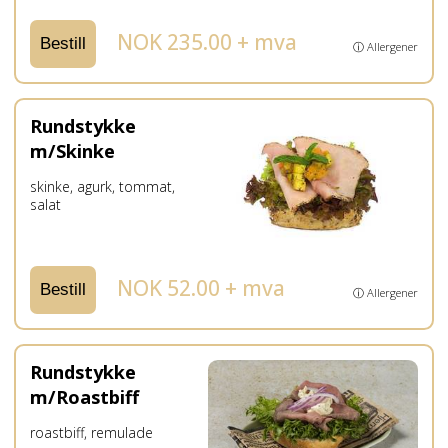
NOK 235.00 + mva
Bestill
ⓘ Allergener
Rundstykke
m/Skinke
skinke, agurk, tommat,
salat
NOK 52.00 + mva
Bestill
ⓘ Allergener
Rundstykke
m/Roastbiff
roastbiff, remulade