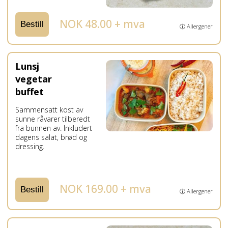
NOK 48.00 + mva
Bestill
ⓘ Allergener
Lunsj
vegetar
buffet
Sammensatt kost av
sunne råvarer tilberedt
fra bunnen av. Inkludert
dagens salat, brød og
dressing.
NOK 169.00 + mva
Bestill
ⓘ Allergener