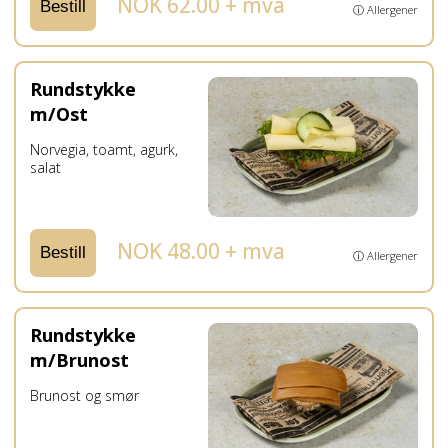
NOK 62.00 + mva
Bestill
ⓘ Allergener
Rundstykke
m/Ost
Norvegia, toamt, agurk,
salat
NOK 48.00 + mva
Bestill
ⓘ Allergener
Rundstykke
m/Brunost
Brunost og smør