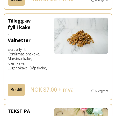
ⓘ Allergener
Tillegg av
fyll i kake
-
Valnøtter
Ekstra fyll til
Konfirmasjonskake,
Marsipankake,
Kremkake,
Luganokake, Dåpskake,
NOK 87.00 + mva
Bestill
ⓘ Allergener
TEKST PÅ