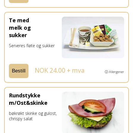
Te med
melk og
sukker
Serveres fløte og sukker
NOK 24.00 + mva
Bestill
ⓘ Allergener
Rundstykke
m/Ost&skinke
bøkrøkt skinke og gulost,
chrispy salat