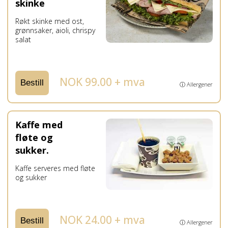
skinke
Røkt skinke med ost,
grønnsaker, aioli, chrispy
salat
NOK 99.00 + mva
Bestill
ⓘ Allergener
Kaffe med
fløte og
sukker.
Kaffe serveres med fløte
og sukker
NOK 24.00 + mva
Bestill
ⓘ Allergener