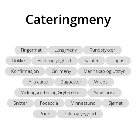
Cateringmeny
Fingermat
Lunsjmeny
Rundstykker
Drikke
Frukt og yoghurt
Salater
Tapas
Konfirmasjon
Grillmeny
Mannskap og utstyr
A la carte
Baguetter
Wraps
Middagsretter og Gryteretter
Smørbrød
Snitter
Focaccia
Minnestund
Sjømat
Pride
frukt og yoghurt