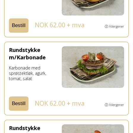
NOK 62.00 + mva
Bestill
ⓘ Allergener
Rundstykke
m/Karbonade
Karbonade med
sprøstektløk, agurk,
tomat, salat
NOK 62.00 + mva
Bestill
ⓘ Allergener
Rundstykke