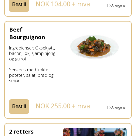
NOK 104.00 + mva
Bestill
ⓘ Allergener
Beef
Bourguignon
Ingredienser: Oksekjøtt,
bacon, løk, sjampinjong
og gulrot.
Serveres med kokte
poteter, salat, brød og
smør
NOK 255.00 + mva
Bestill
ⓘ Allergener
2 retters