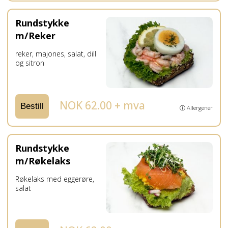
Rundstykke
m/Reker
reker, majones, salat, dill
og sitron
NOK 62.00 + mva
Bestill
ⓘ Allergener
Rundstykke
m/Røkelaks
Røkelaks med eggerøre,
salat