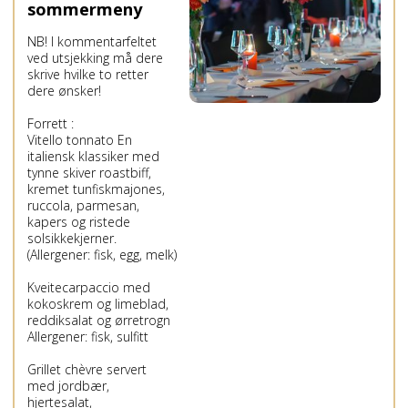
sommermeny
NB! I kommentarfeltet
ved utsjekking må dere
skrive hvilke to retter
dere ønsker!
Forrett :
Vitello tonnato En
italiensk klassiker med
tynne skiver roastbiff,
kremet tunfiskmajones,
ruccola, parmesan,
kapers og ristede
solsikkekjerner.
(Allergener: fisk, egg, melk)
Kveitecarpaccio med
kokoskrem og limeblad,
reddiksalat og ørretrogn
Allergener: fisk, sulfitt
Grillet chèvre servert
med jordbær,
hjertesalat,