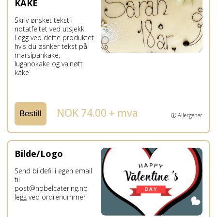
KAKE
Skriv ønsket tekst i
notatfeltet ved utsjekk.
Legg ved dette produktet
hvis du øsnker tekst på
marsipankake,
luganokake og valnøtt
kake
NOK 74.00 + mva
Bestill
ⓘ Allergener
Bilde/Logo
Send bildefil i egen email
til
post@nobelcatering.no
legg ved ordrenummer