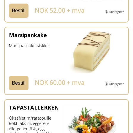
NOK 52.00 + mva
Bestill
ⓘ Allergener
Marsipankake
Marsipankake stykke
NOK 60.00 + mva
Bestill
ⓘ Allergener
TAPASTALLERKEN
Oksefilet m/ratatouille
Røkt laks m/eggerøre
Allergener: fisk, egg