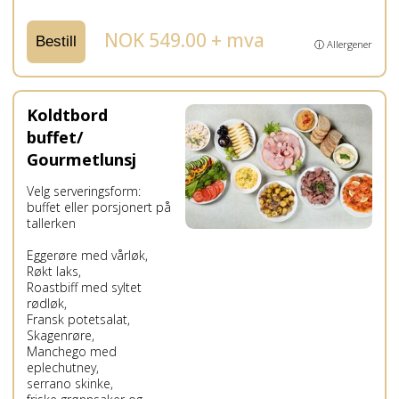
NOK 549.00 + mva
Bestill
ⓘ Allergener
Koldtbord
buffet/
Gourmetlunsj
Velg serveringsform:
buffet eller porsjonert på
tallerken
Eggerøre med vårløk,
Røkt laks,
Roastbiff med syltet
rødløk,
Fransk potetsalat,
Skagenrøre,
Manchego med
eplechutney,
serrano skinke,