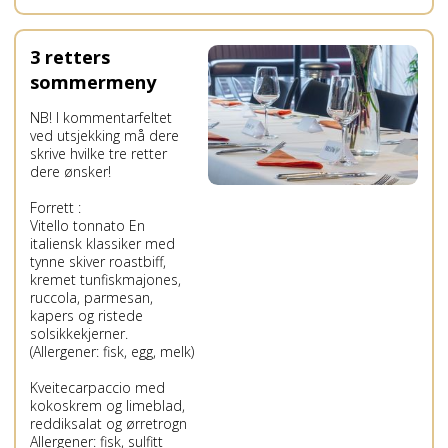
3 retters
sommermeny
NB! I kommentarfeltet
ved utsjekking må dere
skrive hvilke tre retter
dere ønsker!
Forrett :
Vitello tonnato En
italiensk klassiker med
tynne skiver roastbiff,
kremet tunfiskmajones,
ruccola, parmesan,
kapers og ristede
solsikkekjerner.
(Allergener: fisk, egg, melk)
Kveitecarpaccio med
kokoskrem og limeblad,
reddiksalat og ørretrogn
Allergener: fisk, sulfitt