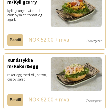
m/Kylligcurry
kyllingcurrysalat med
chrispysalat, tomat og
agurk
NOK 52.00 + mva
Bestill
ⓘ Allergener
Rundstykke
m/Reker&egg
reker egg med dill, sitron,
crispy salat
NOK 62.00 + mva
Bestill
ⓘ Allergener