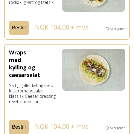
rødløk, grønt og tzatziki
NOK 104.00 + mva
Bestill
ⓘ Allergener
Wraps
med
kylling og
caesarsalat
Saftig grillet kylling med
frisk romanosalat,
klassisk Caesar dressing,
revet parmesan,
NOK 104.00 + mva
Bestill
ⓘ Allergener