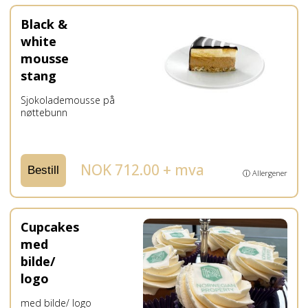
Black &
white
mousse
stang
Sjokolademousse på
nøttebunn
NOK 712.00 + mva
Bestill
ⓘ Allergener
Cupcakes
med
bilde/
logo
med bilde/ logo