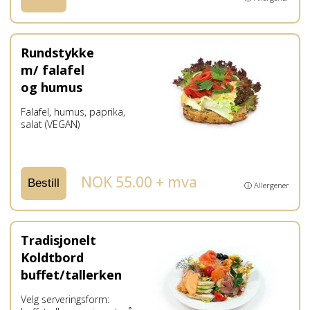
Rundstykke
m/ falafel
og humus
Falafel, humus, paprika,
salat (VEGAN)
NOK 55.00 + mva
Bestill
ⓘ Allergener
Tradisjonelt
Koldtbord
buffet/tallerken
Velg serveringsform: