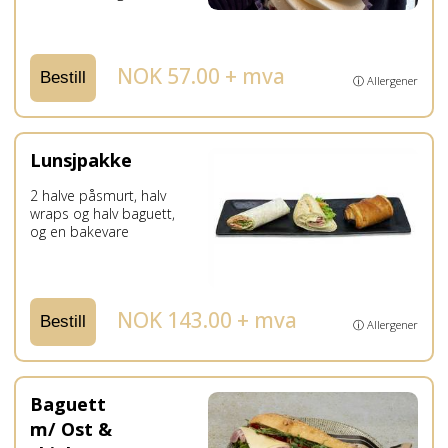
NOK 57.00 + mva
Bestill
ⓘ Allergener
Lunsjpakke
2 halve påsmurt, halv
wraps og halv baguett,
og en bakevare
NOK 143.00 + mva
Bestill
ⓘ Allergener
Baguett
m/ Ost &