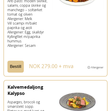
Anti pasti: moden skinke,
salami, coppa skinke og
manchego – soltørket
tomat og oliven
Allergener: Melk
Vill scampi m/bakt
paprika og aioli
Allergener: Egg, skalldyr
Kyllingfilet m/paprika
hummus
Allergener: Sesam
NOK 279.00 + mva
Bestill
ⓘ Allergener
Kalvemedaljong
Kalypso
Asparges, brocoli og
smørstekt sopp.
Fløtesaus med karri og