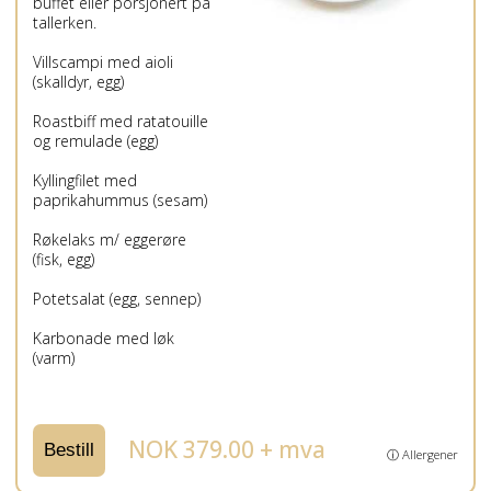
buffet eller porsjonert på
tallerken.
Villscampi med aioli
(skalldyr, egg)
Roastbiff med ratatouille
og remulade (egg)
Kyllingfilet med
paprikahummus (sesam)
Røkelaks m/ eggerøre
(fisk, egg)
Potetsalat (egg, sennep)
Karbonade med løk
(varm)
NOK 379.00 + mva
Bestill
ⓘ Allergener