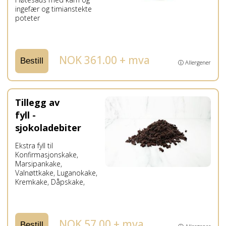
ingefær og timianstekte
poteter
NOK 361.00 + mva
Bestill
ⓘ Allergener
Tillegg av
fyll -
sjokoladebiter
Ekstra fyll til
Konfirmasjonskake,
Marsipankake,
Valnøttkake, Luganokake,
Kremkake, Dåpskake,
NOK 57.00 + mva
Bestill