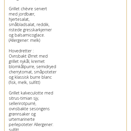
Grillet chèvre servert
med jordbær,
hjertesalat,
småbladsalat, reddik,
ristede gresskarkjerner
og balsamicoglace.
(Allergener: melk)
Hovedretter :
Ovnsbakt Ørret med
grillet nykål, kremet
blomkålpurre, semidryed
cherrytomat, småpoteter
og klassisk burre blanc
(fisk, melk, sulfitt)
Grillet kalveculotte med
sitrus-timian sjy,
sellerirotpurré,
ovnsbakte sesongens
grønnsaker og
urtemarinerte
perlepoteter Allergener:
sulfitt