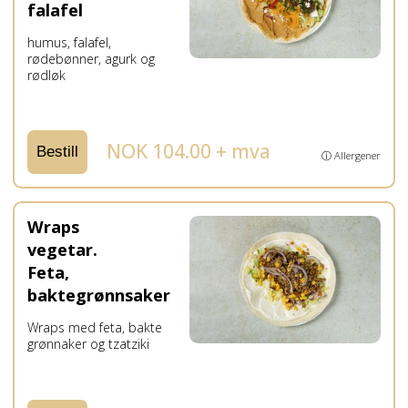
falafel
humus, falafel,
rødebønner, agurk og
rødløk
NOK 104.00 + mva
Bestill
ⓘ Allergener
Wraps
vegetar.
Feta,
baktegrønnsaker
Wraps med feta, bakte
grønnaker og tzatziki