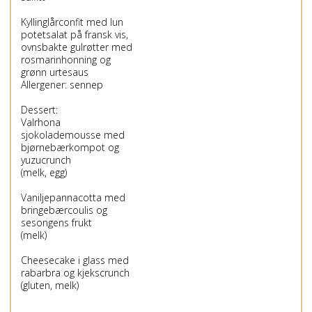
Kyllinglårconfit med lun
potetsalat på fransk vis,
ovnsbakte gulrøtter med
rosmarinhonning og
grønn urtesaus
Allergener: sennep
Dessert:
Valrhona
sjokolademousse med
bjørnebærkompot og
yuzucrunch
(melk, egg)
Vaniljepannacotta med
bringebærcoulis og
sesongens frukt
(melk)
Cheesecake i glass med
rabarbra og kjekscrunch
(gluten, melk)