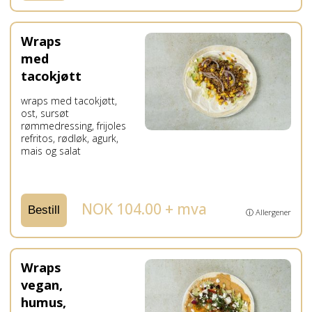
Wraps
med
tacokjøtt
wraps med tacokjøtt,
ost, sursøt
rømmedressing, frijoles
refritos, rødløk, agurk,
mais og salat
NOK 104.00 + mva
Bestill
ⓘ Allergener
Wraps
vegan,
humus,