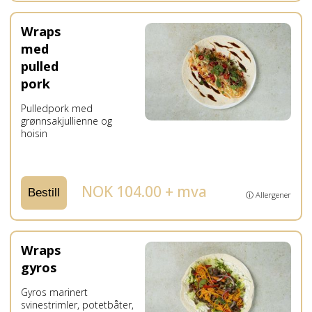
Wraps
med
pulled
pork
Pulledpork med
grønnsakjullienne og
hoisin
NOK 104.00 + mva
Bestill
ⓘ Allergener
Wraps
gyros
Gyros marinert
svinestrimler, potetbåter,