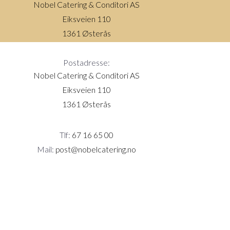
Nobel Catering & Conditori AS
Eiksveien 110
1361 Østerås
Postadresse:
Nobel Catering & Conditori AS
Eiksveien 110
1361 Østerås
Tlf:
67 16 65 00
Mail:
post@nobelcatering.no
Salgsbetingelser/Juridisk informasjon