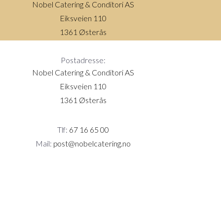
Nobel Catering & Conditori AS
Eiksveien 110
1361 Østerås
Postadresse:
Nobel Catering & Conditori AS
Eiksveien 110
1361 Østerås
Tlf:
67 16 65 00
Mail:
post@nobelcatering.no
Salgsbetingelser/Juridisk informasjon