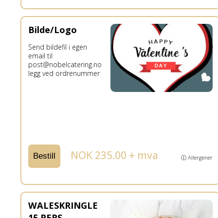
Bilde/Logo
Send bildefil i egen
email til
post@nobelcatering.no
legg ved ordrenummer
NOK 235.00 + mva
Bestill
ⓘ Allergener
WALESKRINGLE
15 PERS