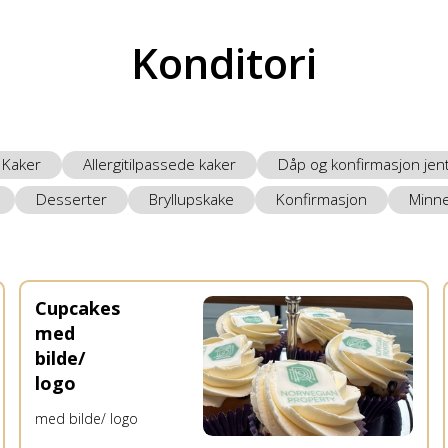
Konditori
Kaker
Allergitilpassede kaker
Dåp og konfirmasjon jen
Desserter
Bryllupskake
Konfirmasjon
Minn
Cupcakes
med
bilde/
logo
med bilde/ logo