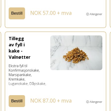
NOK 57.00 + mva
Bestill
ⓘ Allergener
Tillegg
av fyll i
kake -
Valnøtter
Ekstra fyll til
Konfirmasjonskake,
Marsipankake,
Kremkake,
Luganokake, Dåpskake,
NOK 87.00 + mva
Bestill
ⓘ Allergener