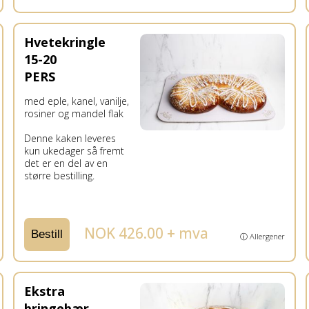
Hvetekringle
15-20
PERS
med eple, kanel, vanilje,
rosiner og mandel flak
Denne kaken leveres
kun ukedager så fremt
det er en del av en
større bestilling.
NOK 426.00 + mva
Bestill
ⓘ Allergener
Ekstra
bringebær