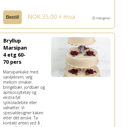
NOK 35.00 + mva
Bestill
ⓘ Allergener
Bryllup
Marsipan
4 etg 60-
70 pers
Marsipankake med
vaniljekrem, velg
mellom smaker:
bringebær, jordbær og
aprikossyltetøy og
ekstra fyll:
sjokoladebite eller
valnøtter. Vi
spesialdesigner kaken
etter ditt ønske. Ta
kontakt enten ved å