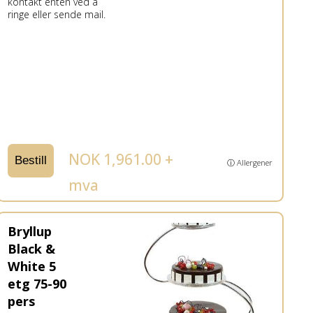
kontakt enten ved å
ringe eller sende mail.
NOK 1,961.00 +
Bestill
ⓘ Allergener
mva
Bryllup
Black &
White 5
etg 75-90
pers