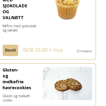
SJOKOLADE
OG
VALNØTT
Miffins med sjokolade
og valnøtt
NOK 35.00 + mva
Bestill
ⓘ Allergener
Gluten-
og
melkefrie
havrecookies
Gluten og melkefri
cookis