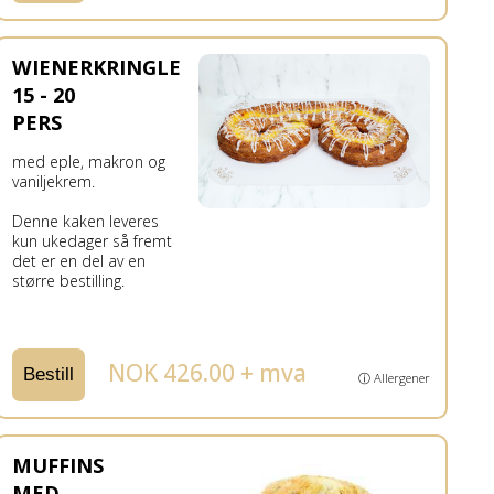
WIENERKRINGLE
15 - 20
PERS
med eple, makron og
vaniljekrem.
Denne kaken leveres
kun ukedager så fremt
det er en del av en
større bestilling.
NOK 426.00 + mva
Bestill
ⓘ Allergener
MUFFINS
MED