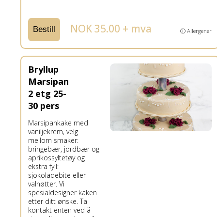
NOK 35.00 + mva
Bestill
ⓘ Allergener
Bryllup
Marsipan
2 etg 25-
30 pers
Marsipankake med
vaniljekrem, velg
mellom smaker:
bringebær, jordbær og
aprikossyltetøy og
ekstra fyll:
sjokoladebite eller
valnøtter. Vi
spesialdesigner kaken
etter ditt ønske. Ta
kontakt enten ved å