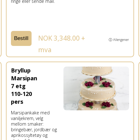
ringe eller sende mail.
NOK 3,348.00 +
Bestill
ⓘ Allergener
mva
Bryllup
Marsipan
7 etg
110-120
pers
Marsipankake med
vaniljekrem, velg
mellom smaker:
bringebær, jordbær og
aprikossyltetøy og