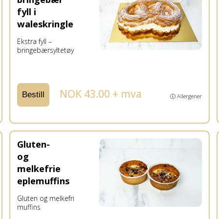
fyll i
waleskringle
Ekstra fyll –
bringebærsyltetøy
NOK 43.00 + mva
Bestill
ⓘ Allergener
Gluten-
og
melkefrie
eplemuffins
Gluten og melkefri
muffins