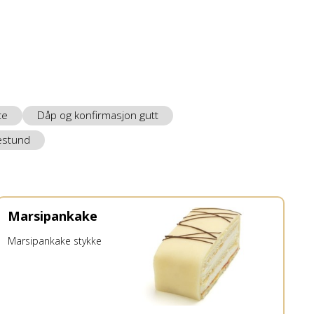
te
Dåp og konfirmasjon gutt
estund
Marsipankake
Marsipankake stykke