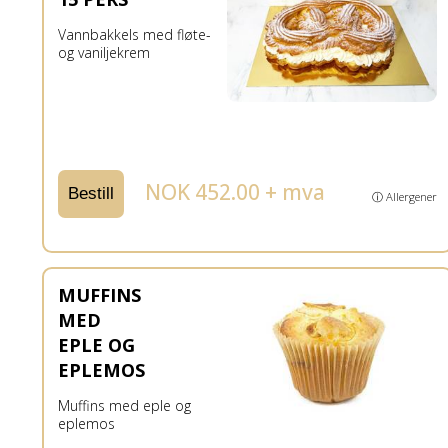
Vannbakkels med fløte-
og vaniljekrem
NOK 452.00 + mva
Bestill
ⓘ Allergener
MUFFINS
MED
EPLE OG
EPLEMOS
Muffins med eple og
eplemos