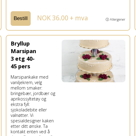
NOK 36.00 + mva
Bestill
ⓘ Allergener
Bryllup
Marsipan
3 etg 40-
45 pers
Marsipankake med
vaniljekrem, velg
mellom smaker:
bringebær, jordbær og
aprikossyltetøy og
ekstra fyll:
sjokoladebite eller
valnøtter. Vi
spesialdesigner kaken
etter ditt ønske. Ta
kontakt enten ved å