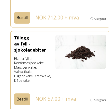
NOK 712.00 + mva
Bestill
ⓘ Allergener
Tillegg
av fyll -
sjokoladebiter
Ekstra fyll til
Konfirmasjonskake,
Marsipankake,
Valnøttkake,
Luganokake, Kremkake,
Dåpskake,
NOK 57.00 + mva
Bestill
ⓘ Allergener