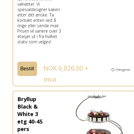
valnøtter. Vi
spesialdesigner kaken
etter ditt ønske. Ta
kontakt enten ved å
ringe eller sende mail.
Prisen vil variere over 3
etasjer ut i fra hvilket
stativ som velges!
NOK 6,026.00 +
Bestill
ⓘ Allergener
mva
Bryllup
Black &
White 3
etg 40-45
pers