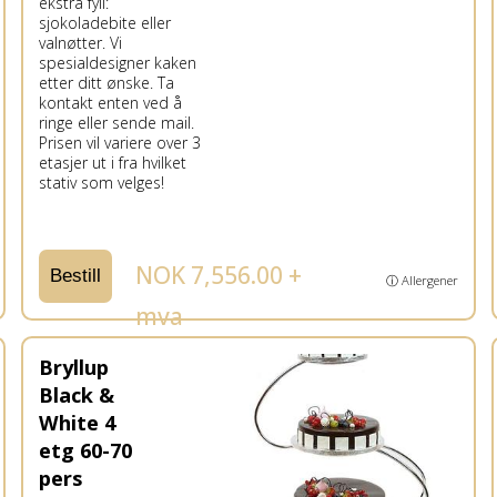
ekstra fyll:
sjokoladebite eller
valnøtter. Vi
spesialdesigner kaken
etter ditt ønske. Ta
kontakt enten ved å
ringe eller sende mail.
Prisen vil variere over 3
etasjer ut i fra hvilket
stativ som velges!
NOK 7,556.00 +
Bestill
ⓘ Allergener
mva
Bryllup
Black &
White 4
etg 60-70
pers