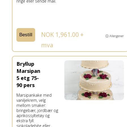
ringe eller sende mail.
NOK 1,961.00 +
Bestill
ⓘ Allergener
mva
Bryllup
Marsipan
5 etg 75-
90 pers
Marsipankake med
vaniljekrem, velg
mellom smaker:
bringebær, jordbær og
aprikossyltetøy og
ekstra fyll:
sjokoladebite eller