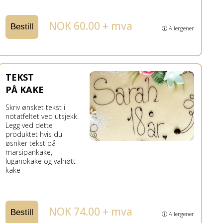
NOK 60.00 + mva
Bestill
ⓘ Allergener
TEKST
PÅ KAKE
Skriv ønsket tekst i
notatfeltet ved utsjekk.
Legg ved dette
produktet hvis du
øsnker tekst på
marsipankake,
luganokake og valnøtt
kake
NOK 74.00 + mva
Bestill
ⓘ Allergener