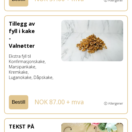
ⓘ Allergener
Tillegg av
fyll i kake
-
Valnøtter
Ekstra fyll til
Konfirmasjonskake,
Marsipankake,
Kremkake,
Luganokake, Dåpskake,
NOK 87.00 + mva
Bestill
ⓘ Allergener
TEKST PÅ