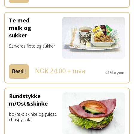
Te med
melk og
sukker
Serveres fløte og sukker
NOK 24.00 + mva
Bestill
ⓘ Allergener
Rundstykke
m/Ost&skinke
bøkrøkt skinke og gulost,
chrispy salat