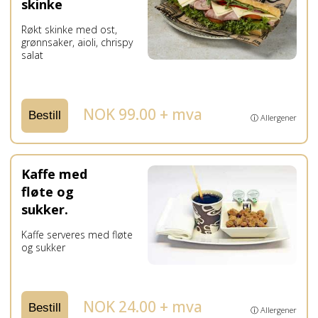
skinke
Røkt skinke med ost,
grønnsaker, aioli, chrispy
salat
NOK 99.00 + mva
Bestill
ⓘ Allergener
Kaffe med
fløte og
sukker.
Kaffe serveres med fløte
og sukker
NOK 24.00 + mva
Bestill
ⓘ Allergener