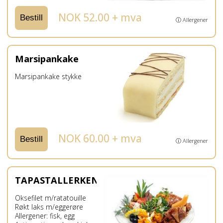
NOK 52.00 + mva
Bestill
ⓘ Allergener
Marsipankake
Marsipankake stykke
NOK 60.00 + mva
Bestill
ⓘ Allergener
TAPASTALLERKEN
Oksefilet m/ratatouille
Røkt laks m/eggerøre
Allergener: fisk, egg