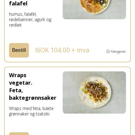
falafel
humus, falafel,
rødebønner, agurk og
rødløk
NOK 104.00 + mva
Bestill
ⓘ Allergener
Wraps
vegetar.
Feta,
baktegrønnsaker
Wraps med feta, bakte
grønnaker og tzatziki