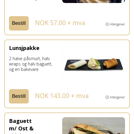
NOK 57.00 + mva
Bestill
ⓘ Allergener
Lunsjpakke
2 halve påsmurt, halv
wraps og halv baguett,
og en bakevare
NOK 143.00 + mva
Bestill
ⓘ Allergener
Baguett
m/ Ost &