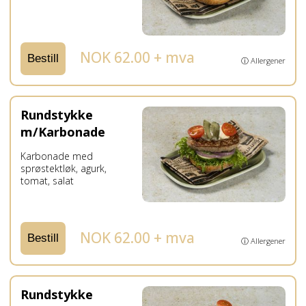
NOK 62.00 + mva
Bestill
ⓘ Allergener
Rundstykke
m/Karbonade
Karbonade med
sprøstektløk, agurk,
tomat, salat
NOK 62.00 + mva
Bestill
ⓘ Allergener
Rundstykke