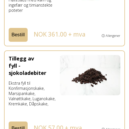
ingefær og timianstekte
poteter
NOK 361.00 + mva
Bestill
ⓘ Allergener
Tillegg av
fyll -
sjokoladebiter
Ekstra fyll til
Konfirmasjonskake,
Marsipankake,
Valnøttkake, Luganokake,
Kremkake, Dåpskake,
NOK 57.00 + mva
Bestill