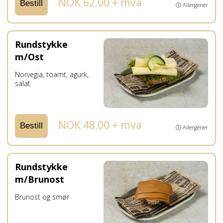
NOK 62.00 + mva
Bestill
ⓘ Allergener
Rundstykke
m/Ost
Norvegia, toamt, agurk,
salat
NOK 48.00 + mva
Bestill
ⓘ Allergener
Rundstykke
m/Brunost
Brunost og smør