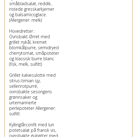
småbladsalat, reddik,
ristede gresskarkjerner
og balsamicoglace.
(Allergener: melk)
Hovedretter :
Ovnsbakt Ørret med
grillet nykål, kremet
blomkålpurre, semidryed
cherrytomat, småpoteter
og klassisk burre blanc
(fisk, melk, sulfitt)
Grillet kalveculotte med
sitrus-timian sjy,
sellerirotpurré,
ovnsbakte sesongens
grønnsaker og
urtemarinerte
perlepoteter Allergener:
sulfitt
Kyllinglårconfit med lun
potetsalat på fransk vis,
ovnsbakte gulrøtter med