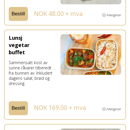
NOK 48.00 + mva
Bestill
ⓘ Allergener
Lunsj
vegetar
buffet
Sammensatt kost av
sunne råvarer tilberedt
fra bunnen av. Inkludert
dagens salat, brød og
dressing.
NOK 169.00 + mva
Bestill
ⓘ Allergener