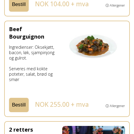
NOK 104.00 + mva
Bestill
ⓘ Allergener
Beef
Bourguignon
Ingredienser: Oksekjøtt,
bacon, løk, sjampinjong
og gulrot.
Serveres med kokte
poteter, salat, brød og
smør
NOK 255.00 + mva
Bestill
ⓘ Allergener
2 retters