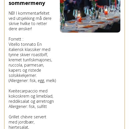
sommermeny
NB! I kommentarfeltet
ved utsjekking må dere
skrive hvilke to retter
dere ønsker!
Forrett :
Vitello tonnato En
italiensk klassiker med
tynne skiver roastbiff,
kremet tunfiskmajones,
ruccola, parmesan,
kapers og ristede
solsikkekjerner.
(Allergener: fisk, egg, melk)
Kveitecarpaccio med
kokoskrem og limeblad,
reddiksalat og ørretrogn
Allergener: fisk, sulfitt
Grillet chèvre servert
med jordbær,
hjertesalat,