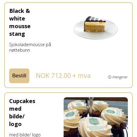
Black &
white
mousse
stang
Sjokolademousse på
nøttebunn
NOK 712.00 + mva
Bestill
ⓘ Allergener
Cupcakes
med
bilde/
logo
med bilde/ logo