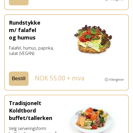
Rundstykke
m/ falafel
og humus
Falafel, humus, paprika,
salat (VEGAN)
NOK 55.00 + mva
Bestill
ⓘ Allergener
Tradisjonelt
Koldtbord
buffet/tallerken
Velg serveringsform: