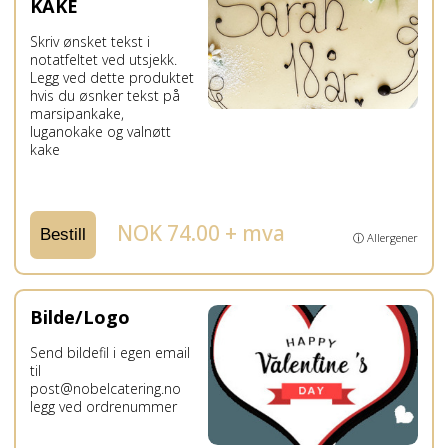
KAKE
Skriv ønsket tekst i
notatfeltet ved utsjekk.
Legg ved dette produktet
hvis du øsnker tekst på
marsipankake,
luganokake og valnøtt
kake
NOK 74.00 + mva
Bestill
ⓘ Allergener
Bilde/Logo
Send bildefil i egen email
til
post@nobelcatering.no
legg ved ordrenummer