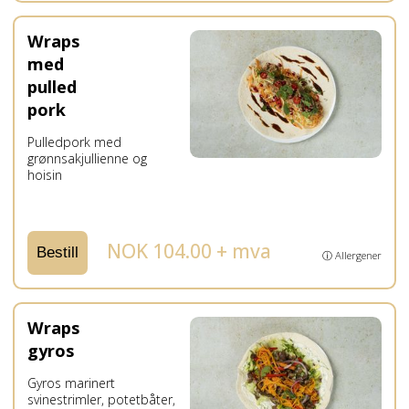
Wraps
med
pulled
pork
Pulledpork med
grønnsakjullienne og
hoisin
NOK 104.00 + mva
Bestill
ⓘ Allergener
Wraps
gyros
Gyros marinert
svinestrimler, potetbåter,