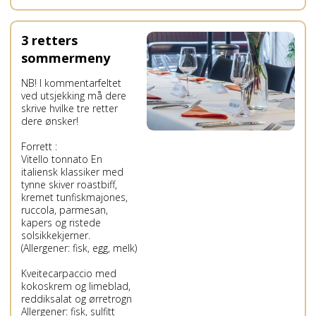
3 retters
sommermeny
NB! I kommentarfeltet
ved utsjekking må dere
skrive hvilke tre retter
dere ønsker!
Forrett :
Vitello tonnato En
italiensk klassiker med
tynne skiver roastbiff,
kremet tunfiskmajones,
ruccola, parmesan,
kapers og ristede
solsikkekjerner.
(Allergener: fisk, egg, melk)
Kveitecarpaccio med
kokoskrem og limeblad,
reddiksalat og ørretrogn
Allergener: fisk, sulfitt