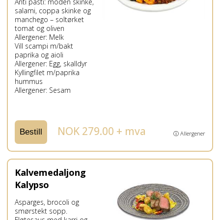
Anti pasti: moden skinke,
salami, coppa skinke og
manchego – soltørket
tomat og oliven
Allergener: Melk
Vill scampi m/bakt
paprika og aioli
Allergener: Egg, skalldyr
Kyllingfilet m/paprika
hummus
Allergener: Sesam
NOK 279.00 + mva
Bestill
ⓘ Allergener
Kalvemedaljong
Kalypso
Asparges, brocoli og
smørstekt sopp.
Fløtesaus med karri og