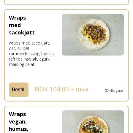
Wraps
med
tacokjøtt
wraps med tacokjøtt,
ost, sursøt
rømmedressing, frijoles
refritos, rødløk, agurk,
mais og salat
NOK 104.00 + mva
Bestill
ⓘ Allergener
Wraps
vegan,
humus,