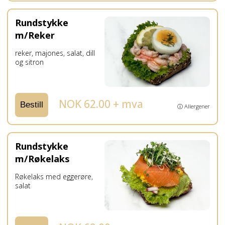
Rundstykke
m/Reker
reker, majones, salat, dill
og sitron
NOK 62.00 + mva
Bestill
ⓘ Allergener
Rundstykke
m/Røkelaks
Røkelaks med eggerøre,
salat