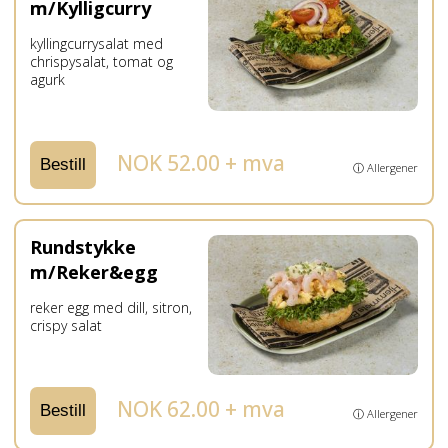
m/Kylligcurry
kyllingcurrysalat med
chrispysalat, tomat og
agurk
NOK 52.00 + mva
Bestill
ⓘ Allergener
Rundstykke
m/Reker&egg
reker egg med dill, sitron,
crispy salat
NOK 62.00 + mva
Bestill
ⓘ Allergener