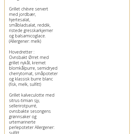
Grillet chèvre servert
med jordbær,
hjertesalat,
småbladsalat, reddik,
ristede gresskarkjerner
og balsamicoglace.
(Allergener: melk)
Hovedretter :
Ovnsbakt Ørret med
grillet nykål, kremet
blomkålpurre, semidryed
cherrytomat, småpoteter
og klassisk burre blanc
(fisk, melk, sulfitt)
Grillet kalveculotte med
sitrus-timian sjy,
sellerirotpurré,
ovnsbakte sesongens
grønnsaker og
urtemarinerte
perlepoteter Allergener:
sulfitt