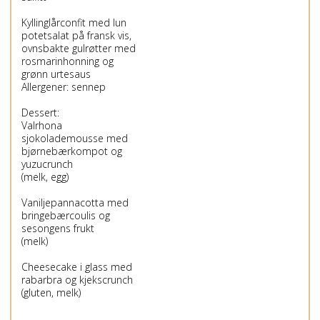
Kyllinglårconfit med lun
potetsalat på fransk vis,
ovnsbakte gulrøtter med
rosmarinhonning og
grønn urtesaus
Allergener: sennep
Dessert:
Valrhona
sjokolademousse med
bjørnebærkompot og
yuzucrunch
(melk, egg)
Vaniljepannacotta med
bringebærcoulis og
sesongens frukt
(melk)
Cheesecake i glass med
rabarbra og kjekscrunch
(gluten, melk)