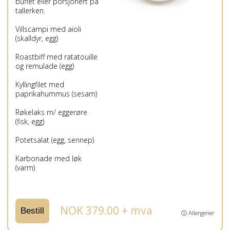
buffet eller porsjonert på
tallerken.
Villscampi med aioli
(skalldyr, egg)
Roastbiff med ratatouille
og remulade (egg)
Kyllingfilet med
paprikahummus (sesam)
Røkelaks m/ eggerøre
(fisk, egg)
Potetsalat (egg, sennep)
Karbonade med løk
(varm)
NOK 379.00 + mva
Bestill
ⓘ Allergener