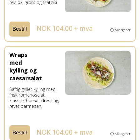
rødløk, grønt og tzatziki
NOK 104.00 + mva
Bestill
ⓘ Allergener
Wraps
med
kylling og
caesarsalat
Saftig grillet kylling med
frisk romanosalat,
klassisk Caesar dressing,
revet parmesan,
NOK 104.00 + mva
Bestill
ⓘ Allergener