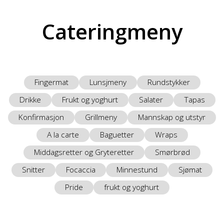
Cateringmeny
Fingermat
Lunsjmeny
Rundstykker
Drikke
Frukt og yoghurt
Salater
Tapas
Konfirmasjon
Grillmeny
Mannskap og utstyr
A la carte
Baguetter
Wraps
Middagsretter og Gryteretter
Smørbrød
Snitter
Focaccia
Minnestund
Sjømat
Pride
frukt og yoghurt