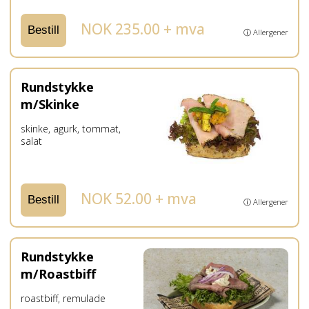
NOK 235.00 + mva
Bestill
ⓘ Allergener
Rundstykke
m/Skinke
skinke, agurk, tommat,
salat
NOK 52.00 + mva
Bestill
ⓘ Allergener
Rundstykke
m/Roastbiff
roastbiff, remulade